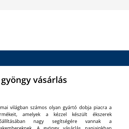
 gyöngy vásárlás
mai világban számos olyan gyártó dobja piacra a
ermékeit, amelyek a kézzel készült ékszerek
lőállításában nagy segítségére vannak a
zakembereknek.
A gyöngy vásárlás napjainkban