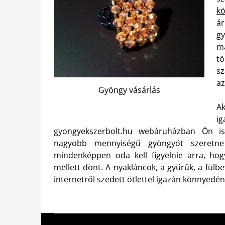
k
á
g
ma
tö
sz
az
Gyöngy vásárlás
Ak
i
gyongyekszerbolt.hu webáruházban Ön is
nagyobb mennyiségű gyöngyöt szeretne 
mindenképpen oda kell figyelnie arra, ho
mellett dönt. A nyakláncok, a gyűrűk, a fülb
internetről szedett ötlettel igazán könnyedén 