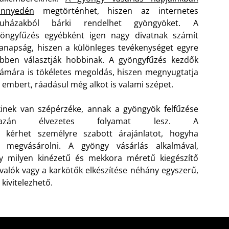
önnyedén
megtörténhet, hiszen az internetes
ruházakból bárki rendelhet gyöngyöket. A
yöngyfűzés egyébként igen nagy divatnak számít
napság, hiszen a különleges tevékenységet egyre
bben választják hobbinak. A gyöngyfűzés kezdők
ámára is tökéletes megoldás, hiszen megnyugtatja
 embert, ráadásul még alkot is valami szépet.
inek van szépérzéke, annak a gyöngyök felfűzése
gazán élvezetes folyamat lesz. A
 kérhet személyre szabott árajánlatot, hogyha
megvásárolni. A gyöngy vásárlás alkalmával,
gy milyen kinézetű és mekkora méretű kiegészítő
evalók vagy a karkötők elkészítése néhány egyszerű,
kivitelezhető.