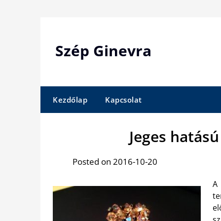
Skip
to
content
Szép Ginevra
Kezdőlap
Kapcsolat
Jeges hatású
Posted on 2016-10-20
A 
t
e
s