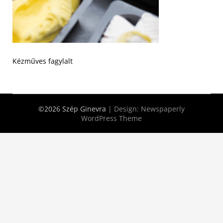
Kézműves fagylalt
©2026 Szép Ginevra
| Design:
Newspaperly
WordPress Theme