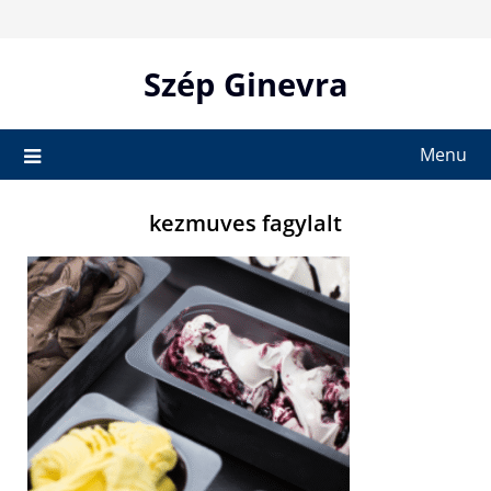
Skip
to
content
Szép Ginevra
Menu
kezmuves fagylalt