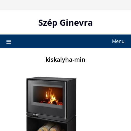
Skip
to
content
Szép Ginevra
Menu
kiskalyha-min