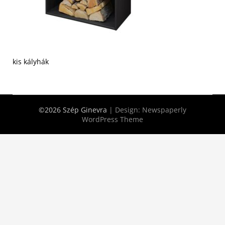
kis kályhák
©2026 Szép Ginevra
| Design:
Newspaperly
WordPress Theme