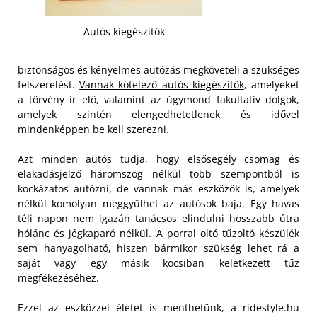
Autós kiegészítők
biztonságos és kényelmes autózás megköveteli a szükséges
felszerelést.
Vannak kötelező autós kiegészítők
, amelyeket
a törvény ír elő, valamint az úgymond fakultatív dolgok,
amelyek szintén elengedhetetlenek és idővel
mindenképpen be kell szerezni.
Azt minden autós tudja, hogy elsősegély csomag és
elakadásjelző háromszög nélkül több szempontból is
kockázatos autózni, de vannak más eszközök is, amelyek
nélkül komolyan meggyűlhet az autósok baja. Egy havas
téli napon nem igazán tanácsos elindulni hosszabb útra
hólánc és jégkaparó nélkül.
A porral oltó tűzoltó készülék
sem hanyagolható, hiszen bármikor szükség lehet rá a
saját vagy egy másik kocsiban keletkezett tűz
megfékezéséhez.
Ezzel az eszközzel életet is menthetünk, a ridestyle.hu