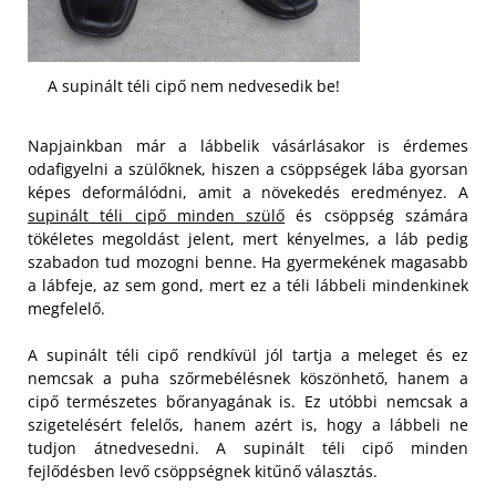
A supinált téli cipő nem nedvesedik be!
Napjainkban már a lábbelik vásárlásakor is érdemes
odafigyelni a szülőknek, hiszen a csöppségek lába gyorsan
képes deformálódni, amit a növekedés eredményez. A
supinált téli cipő minden szülő
és csöppség számára
tökéletes megoldást jelent, mert kényelmes, a láb pedig
szabadon tud mozogni benne. Ha gyermekének magasabb
a lábfeje, az sem gond, mert ez a téli lábbeli mindenkinek
megfelelő.
A supinált téli cipő rendkívül jól tartja a meleget és ez
nemcsak a puha szőrmebélésnek köszönhető, hanem a
cipő természetes bőranyagának is. Ez utóbbi nemcsak a
szigetelésért felelős, hanem azért is, hogy a lábbeli ne
tudjon átnedvesedni. A supinált téli cipő minden
fejlődésben levő csöppségnek kitűnő választás.