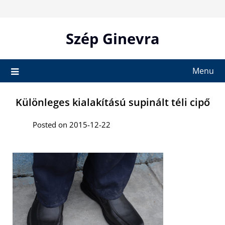
Skip
to
content
Szép Ginevra
Menu
Különleges kialakítású supinált téli cipő
Posted on 2015-12-22