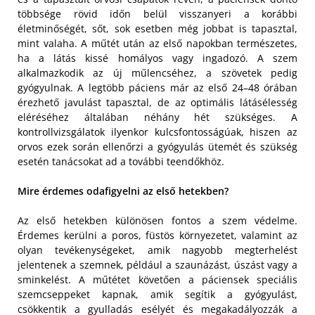
többsége rövid időn belül visszanyeri a korábbi
életminőségét, sőt, sok esetben még jobbat is tapasztal,
mint valaha. A műtét után az első napokban természetes,
ha a látás kissé homályos vagy ingadozó. A szem
alkalmazkodik az új műlencséhez, a szövetek pedig
gyógyulnak. A legtöbb páciens már az első 24–48 órában
érezhető javulást tapasztal, de az optimális látásélesség
eléréséhez általában néhány hét szükséges. A
kontrollvizsgálatok ilyenkor kulcsfontosságúak, hiszen az
orvos ezek során ellenőrzi a gyógyulás ütemét és szükség
esetén tanácsokat ad a további teendőkhöz.
Mire érdemes odafigyelni az első hetekben?
Az első hetekben különösen fontos a szem védelme.
Érdemes kerülni a poros, füstös környezetet, valamint az
olyan tevékenységeket, amik nagyobb megterhelést
jelentenek a szemnek, például a szaunázást, úszást vagy a
sminkelést. A műtétet követően a páciensek speciális
szemcseppeket kapnak, amik segítik a gyógyulást,
csökkentik a gyulladás esélyét és megakadályozzák a