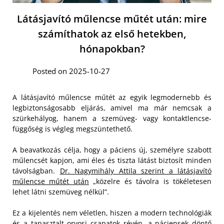
Látásjavító műlencse műtét után: mire
számíthatok az első hetekben,
hónapokban?
Posted on 2025-10-27
A látásjavító műlencse műtét az egyik legmodernebb és
legbiztonságosabb eljárás, amivel ma már nemcsak a
szürkehályog, hanem a szemüveg- vagy kontaktlencse-
függőség is végleg megszüntethető.
A beavatkozás célja, hogy a páciens új, személyre szabott
műlencsét kapjon, ami éles és tiszta látást biztosít minden
távolságban.
Dr. Nagymihály Attila szerint a látásjavító
műlencse műtét után
„közelre és távolra is tökéletesen
lehet látni szemüveg nélkül”.
Ez a kijelentés nem véletlen, hiszen a modern technológiák
és a tapasztalt orvosi csapatok révén, a páciensek döntő