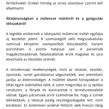
fertőzéseket. Ezeket mindig az orvos utasításai szerint kell
alkalmazni.
Általánosságban a műlencse műtétről és a gyógyulás
időszakáról!
A legtöbb embernek a látásjavító műlencse műtét egyfajta
új kezdetet jelent. A szemüvegtől való megszabadulás
nemcsak kényelmi szempontból felszabadító, hanem
pszichésen is pozitív hatással van. A páciensek
magabiztosabbnak, fiatalosabbnak érzik magukat és újra
élvezhetik az éleslátás örömét.
A mindennapi tevékenységek, mint az olvasás, vezetés,
sportolás, ismét gondtalanul végezhetőek, ami jelentősen
javítja az életminőséget. A műtétet követő hónapokban a
látás egyre stabilabbá válik. A szem megszokja az új optikai
rendszert, a fények és kontrasztok is természetesebbé
válnak. Egyes páciensek arról számolnak be, hogy a színek
élénkebbek, a látásuk pedig részletgazdagabb lett, mint
korábban. Ez különösen azoknál feltűnő, akik hosszú ideig