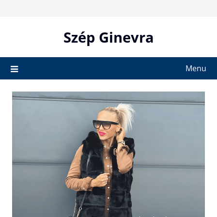
Skip
to
content
Szép Ginevra
Menu