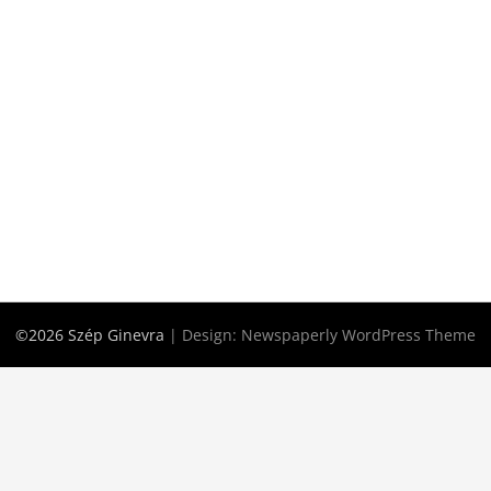
©2026 Szép Ginevra
| Design:
Newspaperly WordPress Theme