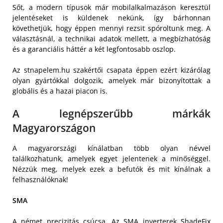
Sőt, a modern típusok már mobilalkalmazáson keresztül
jelentéseket is küldenek nekünk, így bárhonnan
követhetjük, hogy éppen mennyi rezsit spóroltunk meg. A
választásnál, a technikai adatok mellett, a megbízhatóság
és a garanciális háttér a két legfontosabb oszlop.
Az stnapelem.hu szakértői csapata éppen ezért kizárólag
olyan gyártókkal dolgozik, amelyek már bizonyítottak a
globális és a hazai piacon is.
A legnépszerűbb márkák
Magyarországon
A magyarországi kínálatban több olyan névvel
találkozhatunk, amelyek egyet jelentenek a minőséggel.
Nézzük meg, melyek ezek a befutók és mit kínálnak a
felhasználóknak!
SMA
A német precizitás csúcsa. Az SMA inverterek ShadeFix