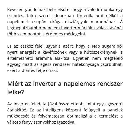
Kevesen gondolnak bele elsőre, hogy a valódi munka egy
csendes, falra szerelt dobozban történik, ami nélkül a
napelemek csupán drága dísztárgyak maradnának. A
legmegbízhatóbb napelem inverter márkák kiválasztásánál
több szempontot is érdemes mérlegelni.
Ez az eszköz felel ugyanis azért, hogy a Nap sugaraiból
nyert energiát a kávéfőzőnek vagy a hűtőszekrénynek is
értelmezhető árammá alakítsa. Egyetlen nem megfelelő
egység miatt az egész rendszer hatékonysága csorbulhat,
ezért a döntés tétje óriási.
Miért az inverter a napelemes rendszer
lelke?
Az inverter feladata jóval összetettebb, mint egy egyszerű
átalakítóé. Ez az intelligens központ felügyeli a panelek
működését és folyamatosan optimalizálja a termelést a
változó fényviszonyokhoz igazodva.