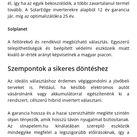
él, így ha az egyik bekoszolódik, a többi zavartalanul termel
tovább. A SolarEdge inverterekre alapból 12 év garancia
jár, míg az optimalizálókra 25 év.
Solplanet
A feltörekvő és rendkívül megbízható választás. Egyszerű
telepíthetőségük és beépített védelmi eszközeik miatt
kiváló ár-érték arányt képviselnek a magyar piacon.
Szempontok a sikeres döntéshez
Az ideális választáshoz érdemes végiggondolni a jövőbeli
terveket is. Például, ha később elektromos autót
vásárolnánk vagy akkumulátorral egészítenénk ki a
rendszert, célszerű hibrid invertert választani.
A garancia hossza és a hazai szervizháttér megléte szintén
olyan tényezők, amik hosszú távon nyugalmat biztosítanak.
Az stnapelem.hu kínálatában szereplő eszközök
mindegyike megfelel a legszigorúbb előírásoknak, így a