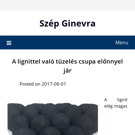
Skip
to
content
Szép Ginevra
Menu
A lignittel való tüzelés csupa előnnyel
jár
Posted on 2017-06-01
A lignit
elég magas