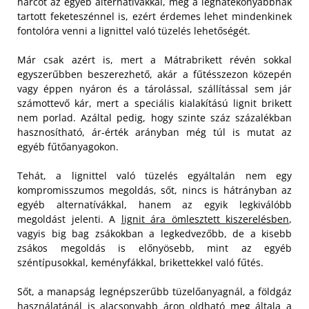
harcot az egyéb alternatívákkal, még a leghatékonyabbnak
tartott feketeszénnel is, ezért érdemes lehet mindenkinek
fontolóra venni a lignittel való tüzelés lehetőségét.
Már csak azért is, mert a Mátrabrikett révén sokkal
egyszerűbben beszerezhető, akár a fűtésszezon közepén
vagy éppen nyáron és a tárolással, szállítással sem jár
számottevő kár, mert a speciális kialakítású lignit brikett
nem porlad. Azáltal pedig, hogy szinte száz százalékban
hasznosítható, ár-érték arányban még túl is mutat az
egyéb fűtőanyagokon.
Tehát, a lignittel való tüzelés egyáltalán nem egy
kompromisszumos megoldás, sőt, nincs is hátrányban az
egyéb alternatívákkal, hanem az egyik legkiválóbb
megoldást jelenti. A
lignit ára ömlesztett kiszerelésben
,
vagyis big bag zsákokban a legkedvezőbb, de a kisebb
zsákos megoldás is előnyösebb, mint az egyéb
széntípusokkal, keményfákkal, brikettekkel való fűtés.
Sőt, a manapság legnépszerűbb tüzelőanyagnál, a földgáz
használatánál is alacsonyabb áron oldható meg általa a