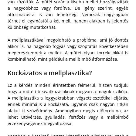
van közöttük. A műtét során a kisebb mellet hozzáigazítják
a nagyobbhoz vagy fordítva. De igény szerint, egyéb
átformázásra is van lehetőség. Nemcsak nagyságban
térhet el egymástól a két mell, hanem alakban is jelentős
különbség mutatkozhat.
A mellplasztikával megoldható a probléma, ami jó döntés
akkor is, ha nagyobb fogyás vagy szoptatás következtében
megereszkednek a mellek. A műtét olyan korrekciókkal is
kombinálható, mint például a mellbimbó átformázása.
Kockázatos a mellplasztika?
Ez a kérdés minden érintettben felmerül, hiszen tudjuk,
hogy a műtéti beavatkozásoknak megvan a maguk rizikója.
A mellplasztika a leggyakrabban végzett esztétikai eljárás,
ennek minimális a kockázata, ugyanis csak nagyon ritkán
alakul ki szövődmény. Amennyiben mégis előfordulna, az
lehet utóvérzés, gyulladás, fertőzés vagy a mellbimbó
érzékenységének megváltozása.