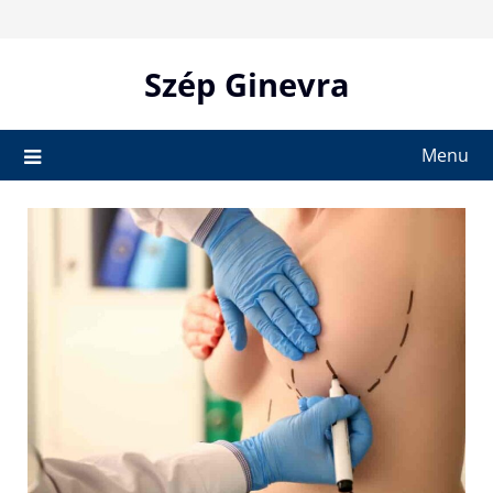
Skip
to
content
Szép Ginevra
Menu