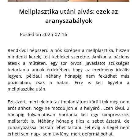
Mellplasztika utáni alvás: ezek az
aranyszabályok
Posted on 2025-07-16
Rendkívül népszerű a nők körében a mellplasztika, hiszen
mindenki kerek, telt kebleket szeretne. Amikor a páciens
átesik a műtéten, egy sor orvosi javaslatot szükséges
betartania annak érdekében, hogy az eredmény ideális
legyen, például néhány hónapig nem feküdhet más
pozícióban, csak a hátán. Erre is kell figyelni a
mellplasztika
után.
Ezt azért, mert eleinte az implantátum körüli tok még nem
erős ahhoz, hogy ne mozduljon el a helyéről. Ezen kívül, 2
hónapig folyamatosan hordania kell egy kompressziós
melltartót is. Néhány hónapig tilos a sebet áztatni, de
zuhanyozással tisztán lehet tartani. Fél évig a heget nem
érheti sem nap-, sem UV-fény, mert deformálódhat.