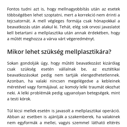
Fontos tudni azt is, hogy mellnagyobbítás után az esetek
többségében lehet szoptatni, mert a korrekció nem érinti a
tejcsatornát. A mell végleges formája csak hónapokkal a
beavatkozás után alakul ki. Tehát, elég sok orvosi javaslatot
kell betartani a mellplasztika után annak érdekében, hogy
a műtét meghozza a várva várt végeredményt.
Mikor lehet szükség mellplasztikára?
Sokan gondolják úgy, hogy műtéti beavatkozást kizárólag
csak szükség esetén vállalnak be, az esztétikai
beavatkozásokat pedig nem tartják elengedhetetlennek.
Azonban, ha valaki nincsen megelégedve a kebleinek
méretével vagy formájával, az komoly lelki traumát okozhat
neki. A lelki problémák pedig ugyanolyan betegségek, mint
a testi kórok.
Túl kicsi mellek esetén is javasolt a mellplasztikai operáció.
Abban az esetben is ajánlják a szakemberek, ha valakinek
nem egyformák a mellei, vagyis szemmel látható eltérés