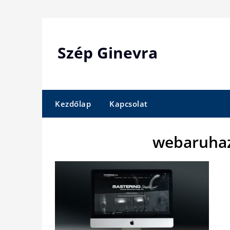
Skip
to
content
Szép Ginevra
Kezdőlap
Kapcsolat
webaruhaz