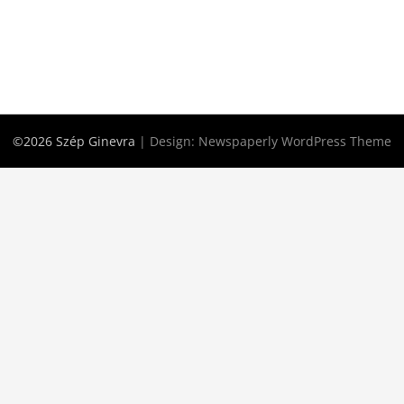
©2026 Szép Ginevra
| Design:
Newspaperly WordPress Theme