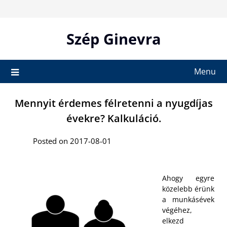
Skip
to
content
Szép Ginevra
Menu
Mennyit érdemes félretenni a nyugdíjas
évekre? Kalkuláció.
Posted on 2017-08-01
Ahogy egyre
közelebb érünk
a munkásévek
végéhez,
elkezd