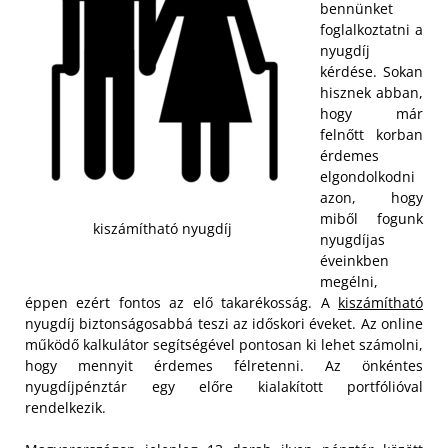
bennünket
foglalkoztatni a
nyugdíj
kérdése. Sokan
hisznek abban,
hogy már
felnőtt korban
érdemes
elgondolkodni
azon, hogy
miből fogunk
kiszámítható nyugdíj
nyugdíjas
éveinkben
megélni,
éppen ezért fontos az elő takarékosság. A
kiszámítható
nyugdíj biztonságosabbá teszi az időskori éveket. Az online
működő kalkulátor segítségével pontosan ki lehet számolni,
hogy mennyit érdemes félretenni. Az önkéntes
nyugdíjpénztár egy előre kialakított portfólióval
rendelkezik.