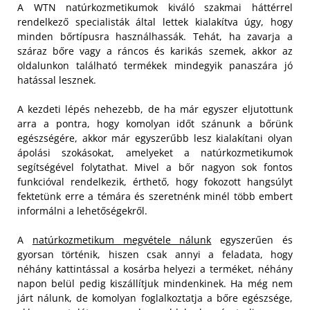
A WTN natúrkozmetikumok kiváló szakmai háttérrel
rendelkező specialisták által lettek kialakítva úgy, hogy
minden bőrtípusra használhassák. Tehát, ha zavarja a
száraz bőre vagy a ráncos és karikás szemek, akkor az
oldalunkon található termékek mindegyik panaszára jó
hatással lesznek.
A kezdeti lépés nehezebb, de ha már egyszer eljutottunk
arra a pontra, hogy komolyan időt szánunk a bőrünk
egészségére, akkor már egyszerűbb lesz kialakítani olyan
ápolási szokásokat, amelyeket a natúrkozmetikumok
segítségével folytathat.
Mivel a bőr nagyon sok fontos
funkcióval rendelkezik, érthető, hogy fokozott hangsúlyt
fektetünk erre a témára és szeretnénk minél több embert
informálni a lehetőségekről.
A
natúrkozmetikum megvétele nálunk
egyszerűen és
gyorsan történik, hiszen csak annyi a feladata, hogy
néhány kattintással a kosárba helyezi a terméket, néhány
napon belül pedig kiszállítjuk mindenkinek. Ha még nem
járt nálunk, de komolyan foglalkoztatja a bőre egészsége,