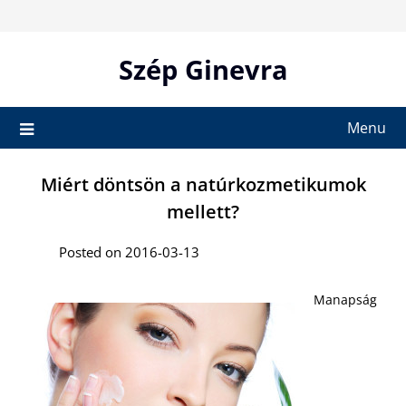
Skip
to
content
Szép Ginevra
Menu
Miért döntsön a natúrkozmetikumok
mellett?
Posted on 2016-03-13
Manapság