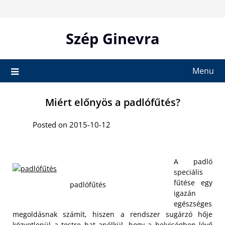
Skip
to
content
Szép Ginevra
Menu
Miért előnyös a padlófűtés?
Posted on 2015-10-12
A padló
speciális
fűtése egy
padlófűtés
igazán
egészséges
megoldásnak számít, hiszen a rendszer sugárzó hője
közvetlenül a testre hat anélkül, hogy a helyiségben lévő