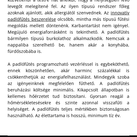
levegőt melegítené fel. Az ilyen típusú rendszer főleg
azoknak ajánlott, akik allergiától szenvednek. Az
innovatív
padlófűtés beszerelése
olcsóbb, mintha más típusú fűtési
megoldás mellett döntenénk. Karbantartást nem igényel.
Megújuló energiaforrásként is tekinthető. A padlófűtés
bármilyen típusú burkolathoz alkalmazkodik. Nemcsak a
nappaliba szerelhető be, hanem akár a konyhába,
fürdőszobába is.
A padlófűtés programozható vezérléssel is egybeköthető,
ennek köszönhetően, akár harminc százalékkal is
csökkenthetjük az energiafelhasználást. Mindegyik szoba
az igényeinknek megfelelően fűthető. A padlófűtés
beruházási költsége minimális. Kikapcsolt állapotban is
kellemes hőérzetet tud biztosítani. Gyorsan reagál a
hőmérsékletesésekre és szinte azonnal visszafűti a
helyiséget. A padlófűtés teljes mértékben biztonságosan
használható. Az élettartama is hosszú, minimum tíz év.