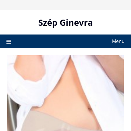
Skip
to
content
Szép Ginevra
Menu