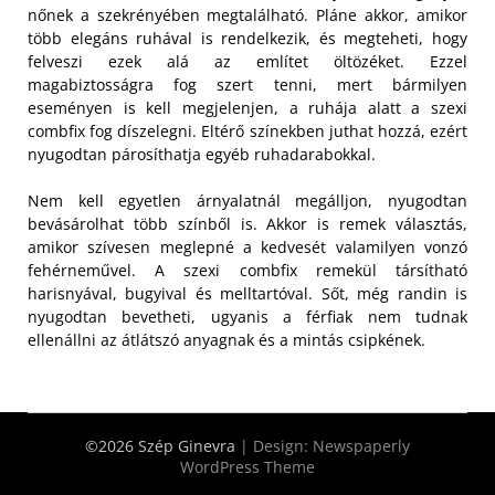
nőnek a szekrényében megtalálható. Pláne akkor, amikor
több elegáns ruhával is rendelkezik, és megteheti, hogy
felveszi ezek alá az említet öltözéket. Ezzel
magabiztosságra fog szert tenni, mert bármilyen
eseményen is kell megjelenjen, a ruhája alatt a szexi
combfix fog díszelegni. Eltérő színekben juthat hozzá, ezért
nyugodtan párosíthatja egyéb ruhadarabokkal.
Nem kell egyetlen árnyalatnál megálljon, nyugodtan
bevásárolhat több színből is. Akkor is remek választás,
amikor szívesen meglepné a kedvesét valamilyen vonzó
fehérneművel. A szexi combfix remekül társítható
harisnyával, bugyival és melltartóval. Sőt, még randin is
nyugodtan bevetheti, ugyanis a férfiak nem tudnak
ellenállni az átlátszó anyagnak és a mintás csipkének.
©2026 Szép Ginevra
| Design:
Newspaperly
WordPress Theme