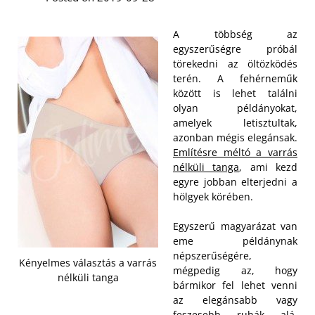
A többség az
egyszerűségre próbál
törekedni az öltözködés
terén. A fehérneműk
között is lehet találni
olyan példányokat,
amelyek letisztultak,
azonban mégis elegánsak.
Említésre méltó a varrás
nélküli tanga
, ami kezd
egyre jobban elterjedni a
hölgyek körében.
Egyszerű magyarázat van
eme példánynak
népszerűségére,
Kényelmes választás a varrás
mégpedig az, hogy
nélküli tanga
bármikor fel lehet venni
az elegánsabb vagy
feszesebb ruhák alá.