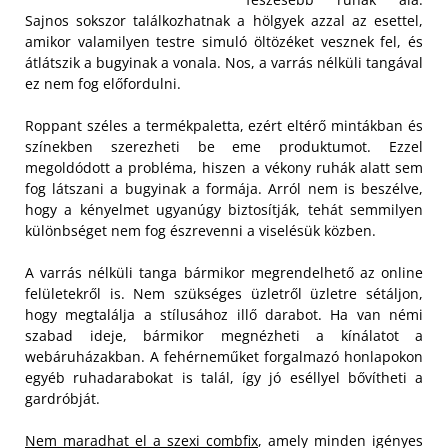
Sajnos sokszor találkozhatnak a hölgyek azzal az esettel,
amikor valamilyen testre simuló öltözéket vesznek fel, és
átlátszik a bugyinak a vonala. Nos, a varrás nélküli tangával
ez nem fog előfordulni.
Roppant széles a termékpaletta, ezért eltérő mintákban és
színekben szerezheti be eme produktumot. Ezzel
megoldódott a probléma, hiszen a vékony ruhák alatt sem
fog látszani a bugyinak a formája. Arról nem is beszélve,
hogy a kényelmet ugyanúgy biztosítják, tehát semmilyen
különbséget nem fog észrevenni a viselésük közben.
A varrás nélküli tanga bármikor megrendelhető az online
felületekről is. Nem szükséges üzletről üzletre sétáljon,
hogy megtalálja a stílusához illő darabot. Ha van némi
szabad ideje, bármikor megnézheti a kínálatot a
webáruházakban. A fehérneműket forgalmazó honlapokon
egyéb ruhadarabokat is talál, így jó eséllyel bővítheti a
gardróbját.
Nem maradhat el a szexi combfix
, amely minden igényes