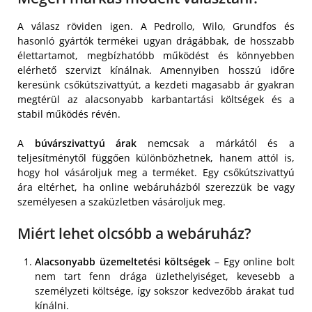
A válasz röviden igen. A Pedrollo, Wilo, Grundfos és
hasonló gyártók termékei ugyan drágábbak, de hosszabb
élettartamot, megbízhatóbb működést és könnyebben
elérhető szervizt kínálnak. Amennyiben hosszú időre
keresünk csőkútszivattyút, a kezdeti magasabb ár gyakran
megtérül az alacsonyabb karbantartási költségek és a
stabil működés révén.
A
búvárszivattyú árak
nemcsak a márkától és a
teljesítménytől függően különbözhetnek, hanem attól is,
hogy hol vásároljuk meg a terméket. Egy csőkútszivattyú
ára eltérhet, ha online webáruházból szerezzük be vagy
személyesen a szaküzletben vásároljuk meg.
Miért lehet olcsóbb a webáruház?
Alacsonyabb üzemeltetési költségek
– Egy online bolt
nem tart fenn drága üzlethelyiséget, kevesebb a
személyzeti költsége, így sokszor kedvezőbb árakat tud
kínálni.