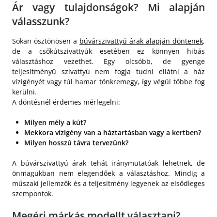
Ár vagy tulajdonságok? Mi alapján
válasszunk?
Sokan ösztönösen a
búvárszivattyú árak alapján döntenek
,
de a csőkútszivattyúk esetében ez könnyen hibás
választáshoz vezethet. Egy olcsóbb, de gyenge
teljesítményű szivattyú nem fogja tudni ellátni a ház
vízigényét vagy túl hamar tönkremegy, így végül többe fog
kerülni.
A döntésnél érdemes mérlegelni:
Milyen mély a kút?
Mekkora vízigény van a háztartásban vagy a kertben?
Milyen hosszú távra tervezünk?
A búvárszivattyú árak tehát iránymutatóak lehetnek, de
önmagukban nem elegendőek a választáshoz. Mindig a
műszaki jellemzők és a teljesítmény legyenek az elsődleges
szempontok.
Megéri márkás modellt választani?