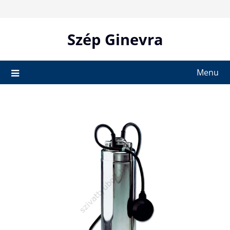
Skip
to
content
Szép Ginevra
Menu