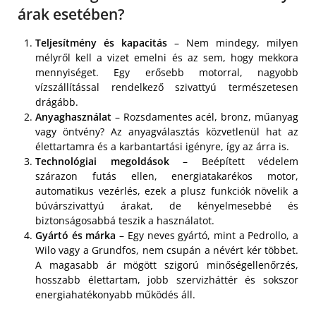
árak esetében?
Teljesítmény és kapacitás
– Nem mindegy, milyen
mélyről kell a vizet emelni és az sem, hogy mekkora
mennyiséget. Egy erősebb motorral, nagyobb
vízszállítással rendelkező szivattyú természetesen
drágább.
Anyaghasználat
– Rozsdamentes acél, bronz, műanyag
vagy öntvény? Az anyagválasztás közvetlenül hat az
élettartamra és a karbantartási igényre, így az árra is.
Technológiai megoldások
– Beépített védelem
szárazon futás ellen, energiatakarékos motor,
automatikus vezérlés, ezek a plusz funkciók növelik a
búvárszivattyú árakat, de kényelmesebbé és
biztonságosabbá teszik a használatot.
Gyártó és márka
– Egy neves gyártó, mint a Pedrollo, a
Wilo vagy a Grundfos, nem csupán a névért kér többet.
A magasabb ár mögött szigorú minőségellenőrzés,
hosszabb élettartam, jobb szervizháttér és sokszor
energiahatékonyabb működés áll.