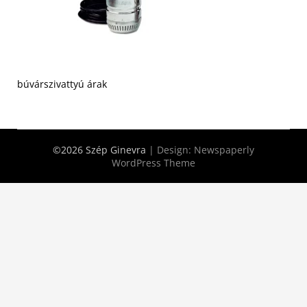
búvárszivattyú árak
©2026 Szép Ginevra
| Design:
Newspaperly
WordPress Theme