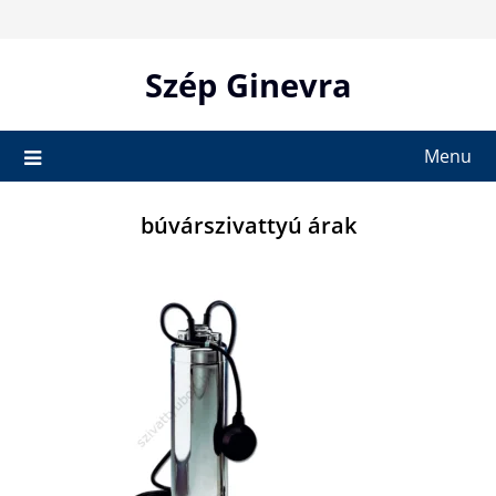
Skip
to
content
Szép Ginevra
Menu
búvárszivattyú árak