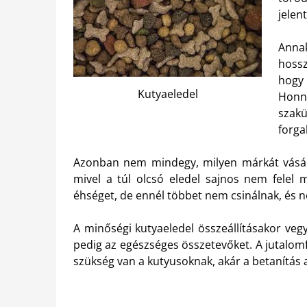
jelent
Anna
hossz
hogy
Kutyaeledel
Honn
szak
forga
Azonban nem mindegy, milyen márkát vásáro
mivel a túl olcsó eledel sajnos nem felel m
éhséget, de ennél többet nem csinálnak, és 
A minőségi kutyaeledel összeállításakor veg
pedig az egészséges összetevőket. A jutalom
szükség van a kutyusoknak, akár a betanítás al