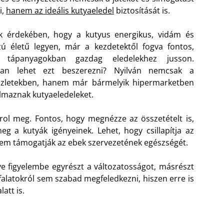
i,
hanem az ideális kutyaeledel
biztosítását is.
k érdekében, hogy a kutyus energikus, vidám és
ú életű legyen, már a kezdetektől fogva fontos,
 tápanyagokban gazdag eledelekhez jusson.
an lehet ezt beszerezni? Nyilván nemcsak a
üzletekben, hanem már bármelyik hipermarketben
lmaznak kutyaeledeleket.
l meg. Fontos, hogy megnézze az összetételt is,
eg a kutyák igényeinek. Lehet, hogy csillapítja az
nem támogatják az ebek szervezetének egészségét.
ye figyelembe egyrészt a változatosságot, másrészt
falatokról sem szabad megfeledkezni, hiszen erre is
att is.