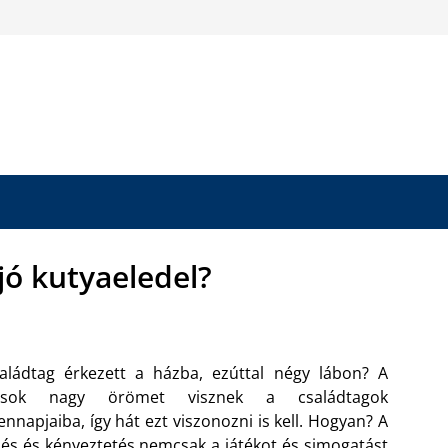
jó kutyaeledel?
aládtag érkezett a házba, ezúttal négy lábon? A
usok nagy örömet visznek a családtagok
nnapjaiba, így hát ezt viszonozni is kell. Hogyan? A
és és kényeztetés nemcsak a játékot és simogatást