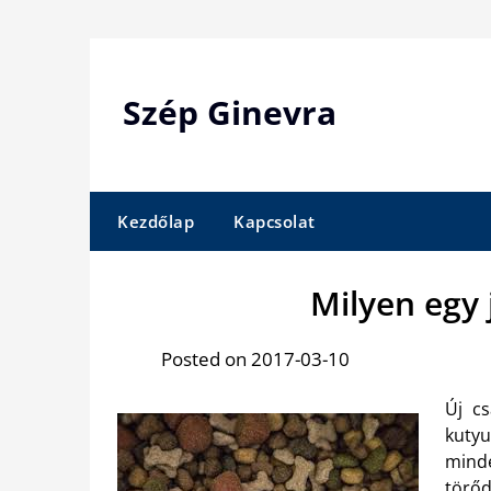
Skip
to
content
Szép Ginevra
Kezdőlap
Kapcsolat
Milyen egy 
Posted on 2017-03-10
Új cs
kuty
minde
törőd