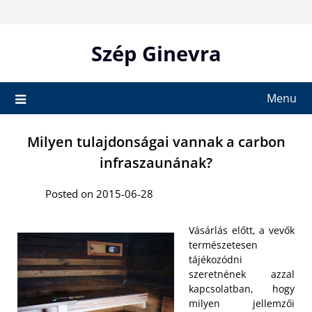
Skip
to
content
Szép Ginevra
Menu
Milyen tulajdonságai vannak a carbon
infraszaunának?
Posted on 2015-06-28
Vásárlás előtt, a vevők
természetesen
tájékozódni
szeretnének azzal
kapcsolatban, hogy
milyen jellemzői