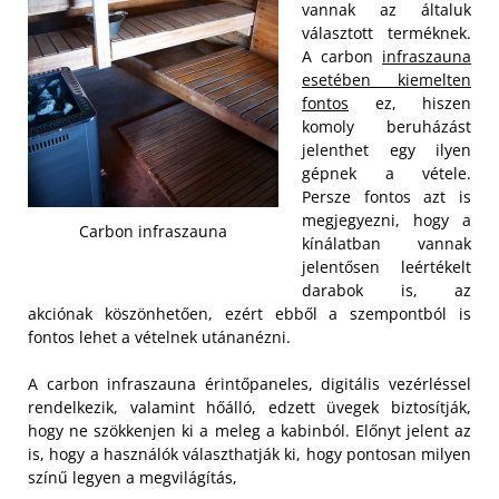
vannak az általuk
választott terméknek.
A carbon
infraszauna
esetében kiemelten
fontos
ez, hiszen
komoly beruházást
jelenthet egy ilyen
gépnek a vétele.
Persze fontos azt is
megjegyezni, hogy a
Carbon infraszauna
kínálatban vannak
jelentősen leértékelt
darabok is, az
akciónak köszönhetően, ezért ebből a szempontból is
fontos lehet a vételnek utánanézni.
A carbon infraszauna érintőpaneles, digitális vezérléssel
rendelkezik, valamint hőálló, edzett üvegek biztosítják,
hogy ne szökkenjen ki a meleg a kabinból. Előnyt jelent az
is, hogy a használók választhatják ki, hogy pontosan milyen
színű legyen a megvilágítás,