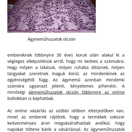
Ágyneműhuzatok olcsón
embereknek többnyire 30 éves koruk után alakul ki a
végleges elképzelésük arról, hogy mi kedves a számukra.
Hogy milyen a lakásuk, milyen ruhába öltöznek, milyen
tárgyakat szeretnek maguk körül, az mindenkinek az
egyéniségétől függ. Az ágynemű azonban mindenki
számára ugyanazt jelenti, kényelemes pihenést. A
minőségi
ágyneműhuzatok olcsón többnyire az online
boltokban is kaphatóak.
Az online vásárlás az utóbbi időben elterjedőben van,
mivel az emberek rájöttek, hogy a termékek sokszor
kedvezményes áron megvásárolhatóak anélkül, hogy
napokat töltene bárki a vásárlással. Az ágyneműhuzatok