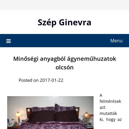
Skip
to
content
Szép Ginevra
Menu
Minőségi anyagból ágyneműhuzatok
olcsón
Posted on 2017-01-22
A
felmérések
azt
mutatták
ki, hogy az