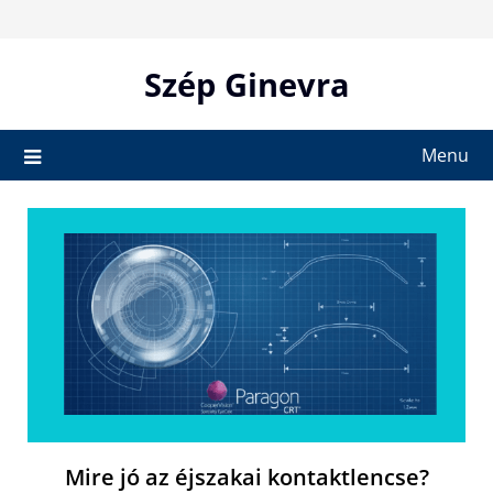
Skip
to
content
Szép Ginevra
Menu
Mire jó az éjszakai kontaktlencse?