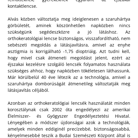
kontaktlencse.
Alvás közben változtatja meg ideiglenesen a szaruhártya
görbületét, aminek köszönhetően napközben nincs
szükségünk segédeszközre a jó látáshoz. Az
orthokeratológiai lencse biztonságos, visszafordítható, nem
sebészeti megoldás a látásjavításra, amivel az enyhe
asztigmia is korrigálható -1,75 dioptriáig. Azt tudni kell,
hogy mivel csak átmeneti megoldást jelent, ezért az
éjszakai kezelésre szolgáló lencsék folyamatos használata
szükséges ahhoz, hogy napközben tökéletesen láthassunk.
Már körülbelül 40 éve létezik az a technológia, amivel a
szaruhártya domborúságát átmenetileg változtatják meg
látásjavítás céljából.
Azonban az orthokeratológiai lencsék használatát minden
korosztálynak csak 2002 óta engedélyezi az amerikai
Élelmiszer- és Gyógyszer Engedélyeztetési Hivatal.
Lényegében a módszer újdonságai azok a technológiák,
amelyek minden eddiginél precízebbé, biztonságosabbá,
kényelmesebbé teszik a Budai Szemészeti Központ által is