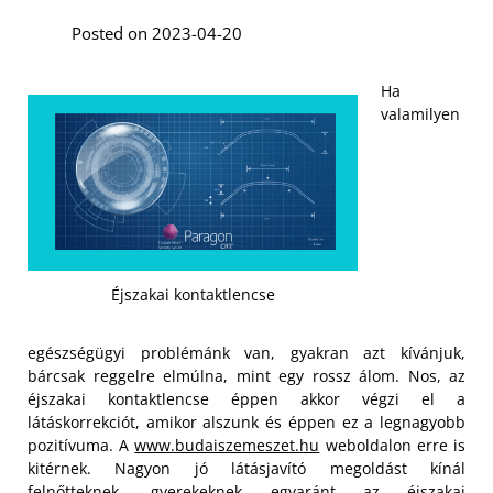
Posted on 2023-04-20
Ha
valamilyen
Éjszakai kontaktlencse
egészségügyi problémánk van, gyakran azt kívánjuk,
bárcsak reggelre elmúlna, mint egy rossz álom. Nos, az
éjszakai kontaktlencse éppen akkor végzi el a
látáskorrekciót, amikor alszunk és éppen ez a legnagyobb
pozitívuma. A
www.budaiszemeszet.hu
weboldalon erre is
kitérnek. Nagyon jó látásjavító megoldást kínál
felnőtteknek, gyerekeknek egyaránt az éjszakai