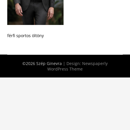
férfi sportos öltöny
©2026 Szép Ginevra
| Design:
Newspaperly
WordPress Theme