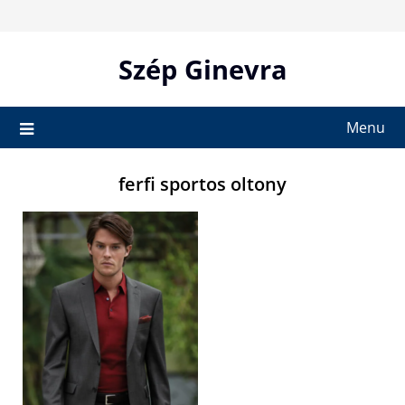
Skip
to
content
Szép Ginevra
Menu
ferfi sportos oltony