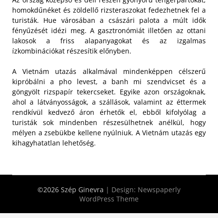
homokdűnéket és zöldellő rizsteraszokat fedezhetnek fel a
turisták. Hue városában a császári palota a múlt idők
fényűzését idézi meg. A gasztronómiát illetően az ottani
lakosok a friss alapanyagokat és az izgalmas
ízkombinációkat részesítik előnyben.
A Vietnám utazás alkalmával mindenképpen célszerű
kipróbálni a pho levest, a banh mi szendvicset és a
göngyölt rizspapír tekercseket. Egyike azon országoknak,
ahol a látványosságok, a szállások, valamint az éttermek
rendkívül kedvező áron érhetők el, ebből kifolyólag a
turisták sok mindenben részesülhetnek anélkül, hogy
mélyen a zsebükbe kellene nyúlniuk. A Vietnám utazás egy
kihagyhatatlan lehetőség.
©2026 Szép Ginevra
| Design:
Newspaperly
WordPress Theme