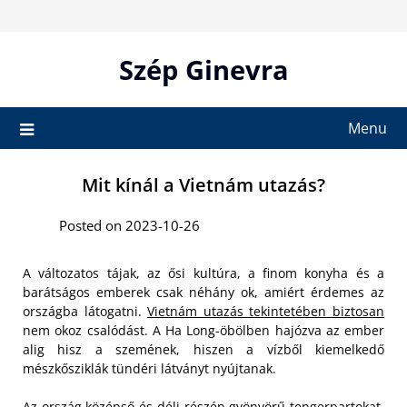
Skip
to
content
Szép Ginevra
Menu
Mit kínál a Vietnám utazás?
Posted on 2023-10-26
A változatos tájak, az ősi kultúra, a finom konyha és a
barátságos emberek csak néhány ok, amiért érdemes az
országba látogatni.
Vietnám utazás tekintetében biztosan
nem okoz csalódást. A Ha Long-öbölben hajózva az ember
alig hisz a szemének, hiszen a vízből kiemelkedő
mészkősziklák tündéri látványt nyújtanak.
Az ország középső és déli részén gyönyörű tengerpartokat,