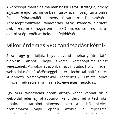
A keresőoptimalizálás ma már hosszú távú stratégia, amely
egyszerre épül technikai beállításokra, minőségi tartalomra
és a felhasználói élmény folyamatos fejlesztésére.
Keresőoptimalizálás tanácsadás azok számára ajánlott
,
akik szeretnék megérteni a SEO működését, és biztos
alapokra építenék weboldaluk fejlődését.
Mikor érdemes SEO tanácsadást kérni?
Sokan úgy gondolják, hogy elegendő néhány útmutatót
elolvasni ahhoz, hogy sikeres keresőoptimalizálást
végezzenek. A gyakorlat azonban azt mutatja, hogy minden
weboldal más célközönséggel, eltérő technikai háttérrel és
különböző versenytársakkal rendelkezik. Emiatt nincs
minden helyzetre alkalmazható, egységes megoldás.
Egy SEO tanácsadás során átfogó képet kaphatunk a
weboldal jelenlegi állapotáról. Fény derülhet a technikai
hibákra, a tartalmi hiányosságokra, a belső linkelési
problémákra vagy éppen azokra a fejlesztési