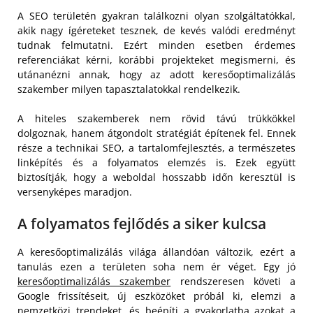
A SEO területén gyakran találkozni olyan szolgáltatókkal,
akik nagy ígéreteket tesznek, de kevés valódi eredményt
tudnak felmutatni. Ezért minden esetben érdemes
referenciákat kérni, korábbi projekteket megismerni, és
utánanézni annak, hogy az adott keresőoptimalizálás
szakember milyen tapasztalatokkal rendelkezik.
A hiteles szakemberek nem rövid távú trükkökkel
dolgoznak, hanem átgondolt stratégiát építenek fel. Ennek
része a technikai SEO, a tartalomfejlesztés, a természetes
linképítés és a folyamatos elemzés is. Ezek együtt
biztosítják, hogy a weboldal hosszabb időn keresztül is
versenyképes maradjon.
A folyamatos fejlődés a siker kulcsa
A keresőoptimalizálás világa állandóan változik, ezért a
tanulás ezen a területen soha nem ér véget. Egy jó
keresőoptimalizálás szakember
rendszeresen követi a
Google frissítéseit, új eszközöket próbál ki, elemzi a
nemzetközi trendeket, és beépíti a gyakorlatba azokat a