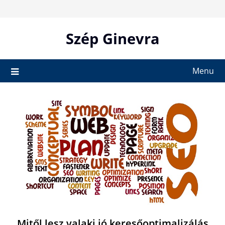
Skip
to
content
Szép Ginevra
Menu
Mitől lesz valaki jó keresőoptimalizálás