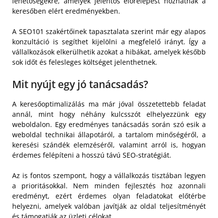
lehetőségekre, amelyek jelentős előrelépést hozhatnak a
keresőben elért eredményekben.
A SEO101 szakértőinek tapasztalata szerint már egy alapos
konzultáció is segíthet kijelölni a megfelelő irányt. Így a
vállalkozások elkerülhetik azokat a hibákat, amelyek később
sok időt és felesleges költséget jelenthetnek.
Mit nyújt egy jó tanácsadás?
A keresőoptimalizálás ma már jóval összetettebb feladat
annál, mint hogy néhány kulcsszót elhelyezzünk egy
weboldalon. Egy eredményes tanácsadás során szó esik a
weboldal technikai állapotáról, a tartalom minőségéről, a
keresési szándék elemzéséről, valamint arról is, hogyan
érdemes felépíteni a hosszú távú SEO-stratégiát.
Az is fontos szempont, hogy a vállalkozás tisztában legyen
a prioritásokkal. Nem minden fejlesztés hoz azonnali
eredményt, ezért érdemes olyan feladatokat előtérbe
helyezni, amelyek valóban javítják az oldal teljesítményét
és támogatják az üzleti célokat.