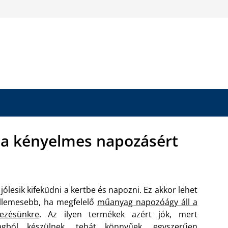
a kényelmes napozásért
jólesik kifeküdni a kertbe és napozni. Ez akkor lehet
llemesebb, ha megfelelő
műanyag napozóágy áll a
kezésünkre
. Az ilyen termékek azért jók, mert
gból készülnek, tehát könnyűek, egyszerűen