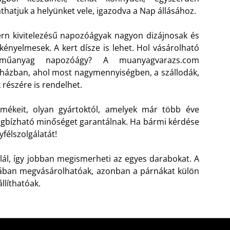
athatjuk a helyünket vele, igazodva a Nap állásához.
n kivitelezésű napozóágyak nagyon dizájnosak és
kényelmesek. A kert dísze is lehet. Hol vásárolható
 műanyag napozóágy?
A muanyagvarazs.com
ázban, ahol most nagymennyiségben, a szállodák,
 részére is rendelhet.
ermékeit, olyan gyártoktól, amelyek már több éve
gbízható minőséget garantálnak. Ha bármi kérdése
félszolgálatát!
talál, így jobban megismerheti az egyes darabokat. A
ában megvásárolhatóak, azonban a párnákat külön
llíthatóak.