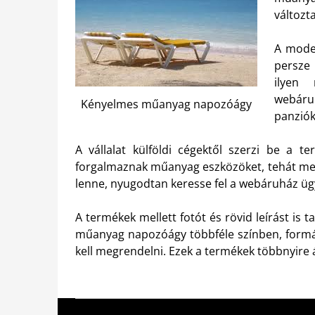
változt
A moder
persze 
ilyen
webáruh
Kényelmes műanyag napozóágy
panziók
A vállalat külföldi cégektől szerzi be a t
forgalmaznak műanyag eszközöket, tehát me
lenne, nyugodtan keresse fel a webáruház ügy
A termékek mellett fotót és rövid leírást is 
műanyag napozóágy többféle színben, form
kell megrendelni. Ezek a termékek többnyire á