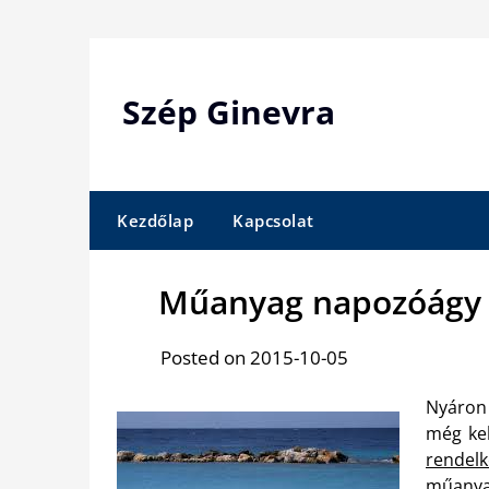
Skip
to
content
Szép Ginevra
Kezdőlap
Kapcsolat
Műanyag napozóágy 
Posted on 2015-10-05
Nyáron 
még ke
rendel
műanya