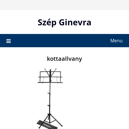
Skip
to
content
Szép Ginevra
Menu
kottaallvany