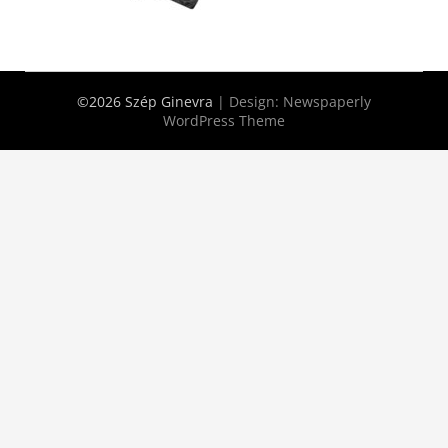
©2026 Szép Ginevra
| Design:
Newspaperly
WordPress Theme