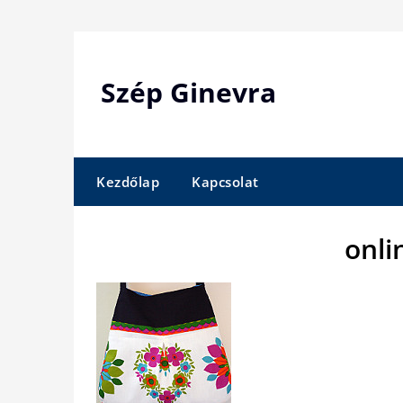
Skip
to
content
Szép Ginevra
Kezdőlap
Kapcsolat
onli