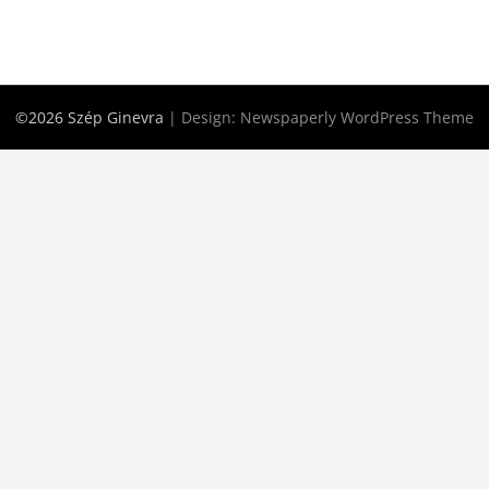
©2026 Szép Ginevra
| Design:
Newspaperly WordPress Theme