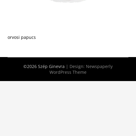
orvosi papucs
©2026 Szép Ginevra
| Design:
Newspaperly
WordPress Theme