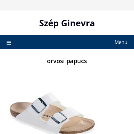
Skip
to
content
Szép Ginevra
Menu
orvosi papucs