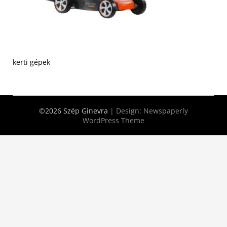
kerti gépek
©2026 Szép Ginevra
| Design:
Newspaperly
WordPress Theme