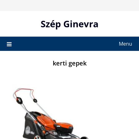
Skip
to
content
Szép Ginevra
Menu
kerti gepek