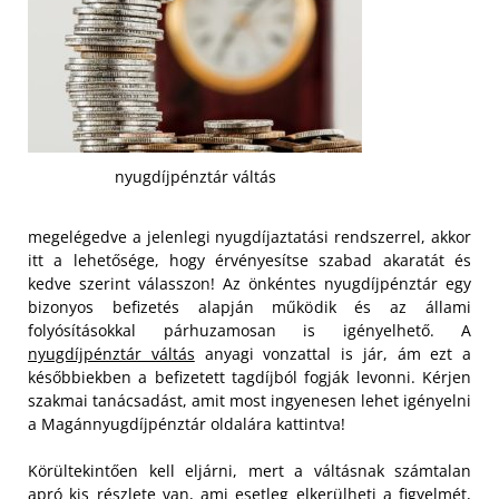
nyugdíjpénztár váltás
megelégedve a jelenlegi nyugdíjaztatási rendszerrel, akkor
itt a lehetősége, hogy érvényesítse szabad akaratát és
kedve szerint válasszon! Az önkéntes nyugdíjpénztár egy
bizonyos befizetés alapján működik és az állami
folyósításokkal párhuzamosan is igényelhető. A
nyugdíjpénztár váltás
anyagi vonzattal is jár, ám ezt a
későbbiekben a befizetett tagdíjból fogják levonni. Kérjen
szakmai tanácsadást, amit most ingyenesen lehet igényelni
a Magánnyugdíjpénztár oldalára kattintva!
Körültekintően kell eljárni, mert a váltásnak számtalan
apró kis részlete van, ami esetleg elkerülheti a figyelmét,