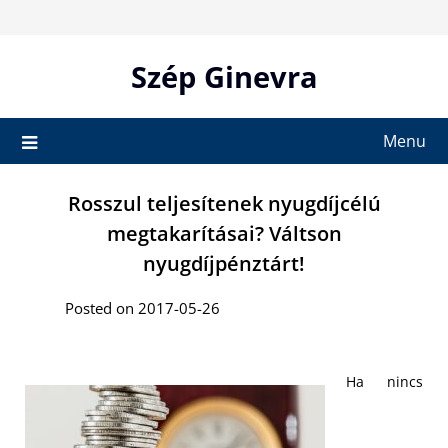
Skip
to
content
Szép Ginevra
Menu
Rosszul teljesítenek nyugdíjcélú
megtakarításai? Váltson
nyugdíjpénztárt!
Posted on 2017-05-26
Ha nincs