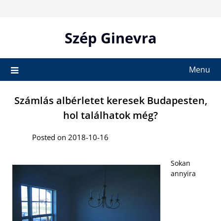
Skip
to
content
Szép Ginevra
Menu
Számlás albérletet keresek Budapesten,
hol találhatok még?
Posted on 2018-10-16
Sokan
annyira