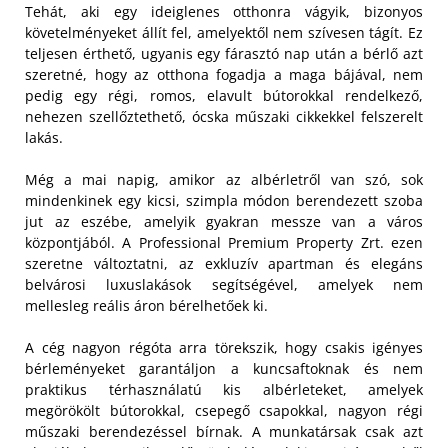
Tehát, aki egy ideiglenes otthonra vágyik, bizonyos
követelményeket állít fel, amelyektől nem szívesen tágít. Ez
teljesen érthető, ugyanis egy fárasztó nap után a bérlő azt
szeretné, hogy az otthona fogadja a maga bájával, nem
pedig egy régi, romos, elavult bútorokkal rendelkező,
nehezen szellőztethető, ócska műszaki cikkekkel felszerelt
lakás.
Még a mai napig, amikor az albérletről van szó, sok
mindenkinek egy kicsi, szimpla módon berendezett szoba
jut az eszébe, amelyik gyakran messze van a város
központjából. A Professional Premium Property Zrt. ezen
szeretne változtatni, az exkluzív apartman és elegáns
belvárosi luxuslakások segítségével, amelyek nem
mellesleg reális áron bérelhetőek ki.
A cég nagyon régóta arra törekszik, hogy csakis igényes
bérleményeket garantáljon a kuncsaftoknak és nem
praktikus térhasználatú kis albérleteket, amelyek
megörökölt bútorokkal, csepegő csapokkal, nagyon régi
műszaki berendezéssel bírnak. A munkatársak csak azt