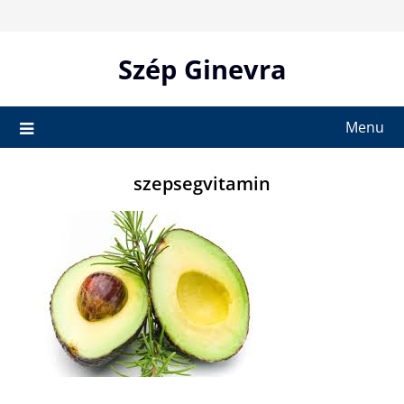
Skip
to
content
Szép Ginevra
Menu
szepsegvitamin