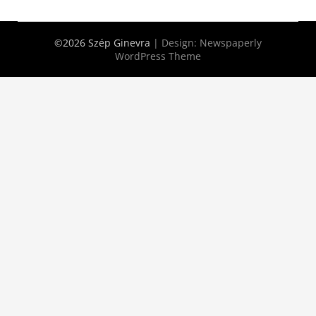
©2026 Szép Ginevra
| Design:
Newspaperly
WordPress Theme