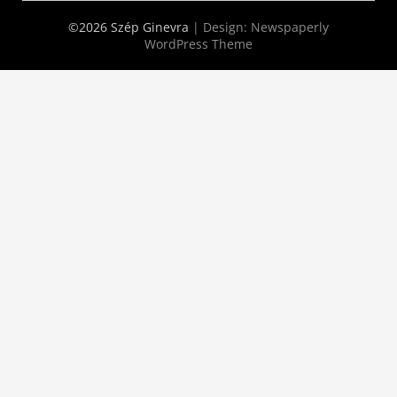
©2026 Szép Ginevra
| Design:
Newspaperly
WordPress Theme