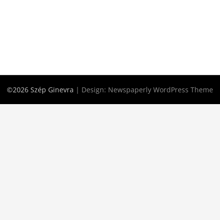
©2026 Szép Ginevra
| Design:
Newspaperly WordPress Theme