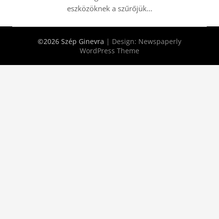
eszközöknek a szűrőjük…
©2026 Szép Ginevra
| Design:
Newspaperly
WordPress Theme