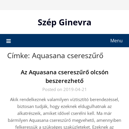
Skip
to
content
Szép Ginevra
Menu
Címke:
Aquasana csereszűrő
Az Aquasana csereszűrő olcsón
beszerezhető
Posted on 2019-04-21
Akik rendelkeznek valamilyen víztisztító berendezéssel,
biztosan tudják, hogy ezeknek eldugulhatnak az
alkatrészeik, amiket idővel cserélni kell. Ma már
bármilyen Aquasana csereszűrő megvehető, amennyiben
felkeressük a szükséges szaküzleteket. Ezeknek az