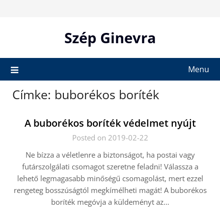
Skip
to
content
Szép Ginevra
Menu
Címke:
buborékos boríték
A buborékos boríték védelmet nyújt
Posted on 2019-02-22
Ne bízza a véletlenre a biztonságot, ha postai vagy
futárszolgálati csomagot szeretne feladni! Válassza a
lehető legmagasabb minőségű csomagolást, mert ezzel
rengeteg bosszúságtól megkímélheti magát! A buborékos
boríték megóvja a küldeményt az…