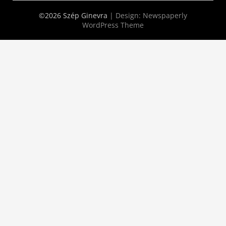
©2026 Szép Ginevra
| Design:
Newspaperly
WordPress Theme