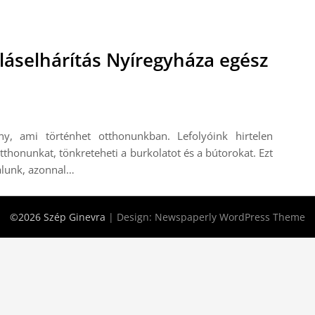
láselhárítás Nyíregyháza egész
y, ami történhet otthonunkban. Lefolyóink hirtelen
thonunkat, tönkreteheti a burkolatot és a bútorokat. Ezt
alunk, azonnal…
©2026 Szép Ginevra
| Design:
Newspaperly WordPress Theme