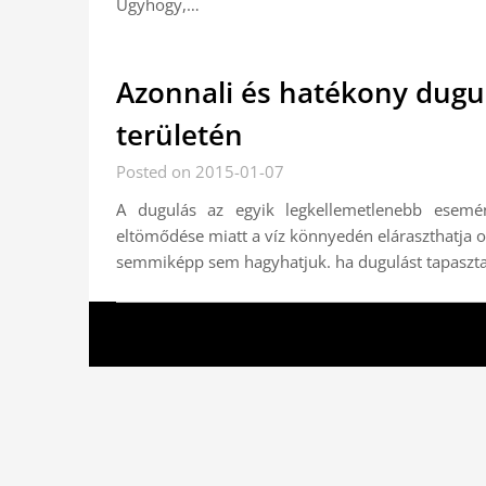
Úgyhogy,…
Azonnali és hatékony dugu
területén
Posted on 2015-01-07
A dugulás az egyik legkellemetlenebb esemén
eltömődése miatt a víz könnyedén eláraszthatja ot
semmiképp sem hagyhatjuk. ha dugulást tapaszt