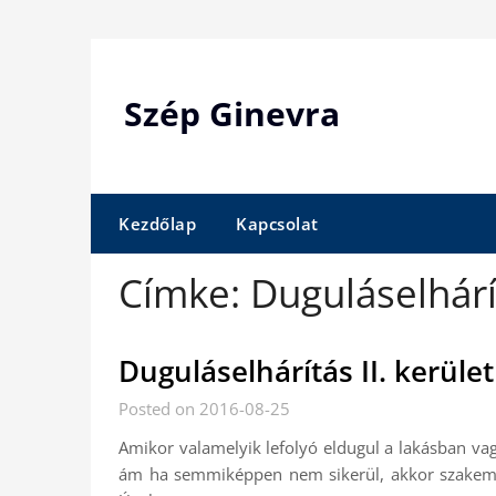
Skip
to
content
Szép Ginevra
Kezdőlap
Kapcsolat
Címke:
Duguláselhárí
Duguláselhárítás II. kerül
Posted on 2016-08-25
Amikor valamelyik lefolyó eldugul a lakásban va
ám ha semmiképpen nem sikerül, akkor szakembe