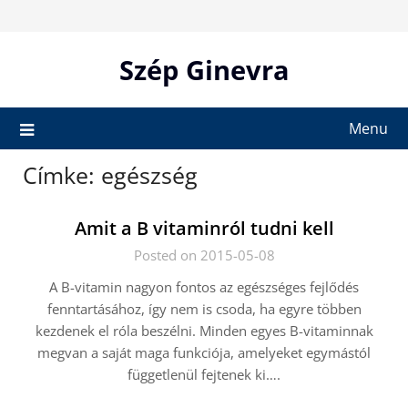
Skip
to
content
Szép Ginevra
Menu
Címke:
egészség
Amit a B vitaminról tudni kell
Posted on 2015-05-08
A B-vitamin nagyon fontos az egészséges fejlődés
fenntartásához, így nem is csoda, ha egyre többen
kezdenek el róla beszélni. Minden egyes B-vitaminnak
megvan a saját maga funkciója, amelyeket egymástól
függetlenül fejtenek ki….