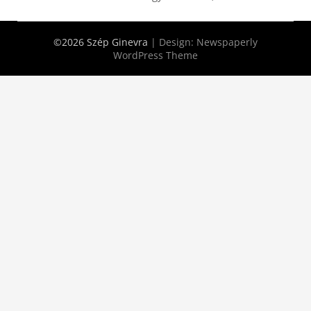
©2026 Szép Ginevra
| Design:
Newspaperly
WordPress Theme