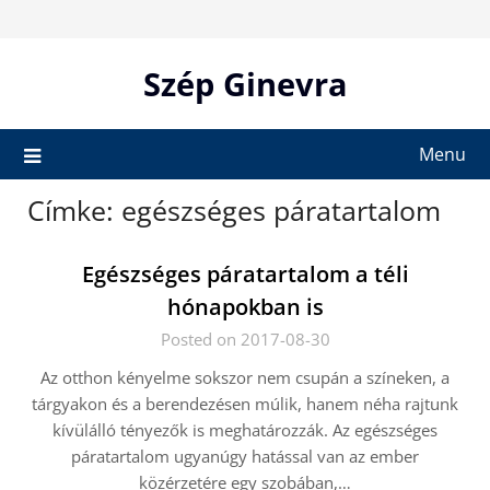
Skip
to
content
Szép Ginevra
Menu
Címke:
egészséges páratartalom
Egészséges páratartalom a téli
hónapokban is
Posted on 2017-08-30
Az otthon kényelme sokszor nem csupán a színeken, a
tárgyakon és a berendezésen múlik, hanem néha rajtunk
kívülálló tényezők is meghatározzák. Az egészséges
páratartalom ugyanúgy hatással van az ember
közérzetére egy szobában,…