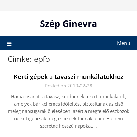
Skip
to
content
Szép Ginevra
Menu
Címke:
epfo
Kerti gépek a tavaszi munkálatokhoz
Posted on 2019-02-28
Hamarosan itt a tavasz, kezdődnek a kerti munkálatok,
amelyek bár kellemes időtöltést biztosítanak az első
meleg napsugarak ölelésében, azért a megfelelő eszközök
nélkül igencsak megterhelőek tudnak lenni. Ha nem
szeretne hosszú napokat,…