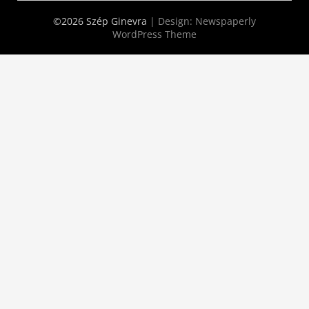
©2026 Szép Ginevra
| Design:
Newspaperly
WordPress Theme