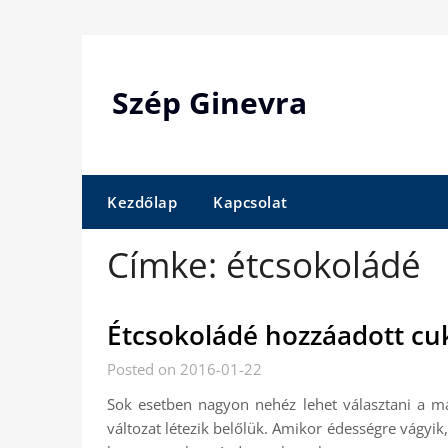
Skip
to
content
Szép Ginevra
Kezdőlap
Kapcsolat
Címke:
étcsokoládé
Étcsokoládé hozzáadott cu
Posted on 2016-01-22
Sok esetben nagyon nehéz lehet választani a ma
változat létezik belőlük. Amikor édességre vágyik