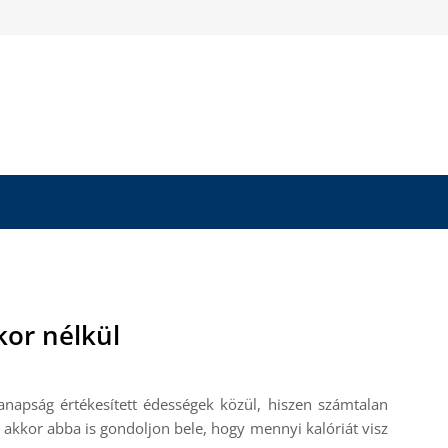
kor nélkül
napság értékesített édességek közül, hiszen számtalan
, akkor abba is gondoljon bele, hogy mennyi kalóriát visz