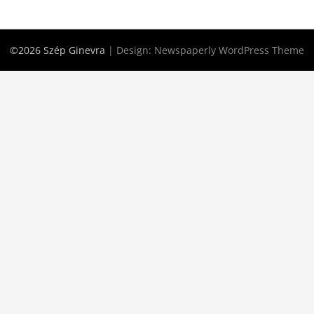
©2026 Szép Ginevra
| Design:
Newspaperly WordPress Theme