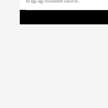
be egy-egy hozzáadott cukorral…