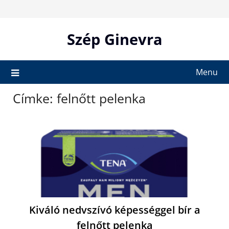
Skip
to
content
Szép Ginevra
Menu
Címke:
felnőtt pelenka
Kiváló nedvszívó képességgel bír a
felnőtt pelenka