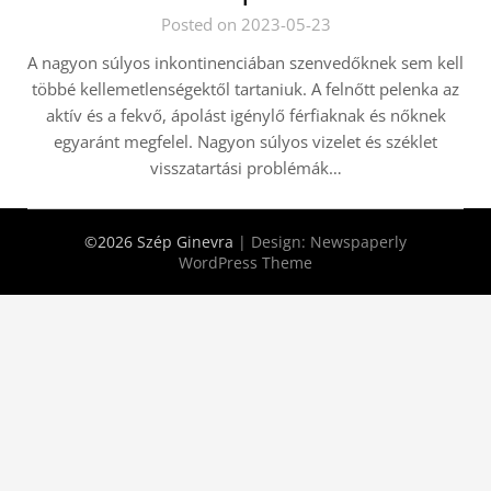
Posted on 2023-05-23
A nagyon súlyos inkontinenciában szenvedőknek sem kell
többé kellemetlenségektől tartaniuk. A felnőtt pelenka az
aktív és a fekvő, ápolást igénylő férfiaknak és nőknek
egyaránt megfelel. Nagyon súlyos vizelet és széklet
visszatartási problémák…
©2026 Szép Ginevra
| Design:
Newspaperly
WordPress Theme