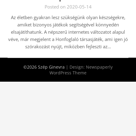
Posted on 2020-05-14
Az életben gyakran lesz szükségünk olyan készségekre,
amiket bizonyos játékok segítségével könnyedén
elsajátíthatunk. A népszerű internetes változatot alapul
véve, már megjelent a Honfoglaló társasjáték, ami igen jó
szórakozást nyújt, miközben fejleszti az…
©2026 Szép Ginevra
| Design:
Newspaperly
WordPress Theme