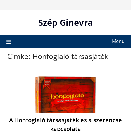
Skip
to
content
Szép Ginevra
Menu
Címke:
Honfoglaló társasjáték
A Honfoglaló társasjáték és a szerencse
kapcsolata