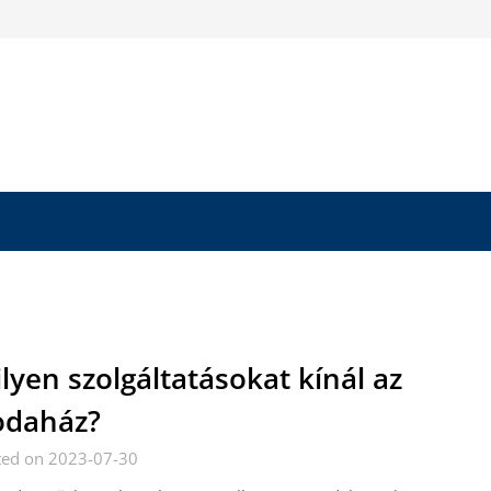
lyen szolgáltatásokat kínál az
odaház?
ted on 2023-07-30