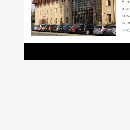
A mo
munk
krea
ha
szol