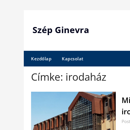
Skip
to
content
Szép Ginevra
Kezdőlap
Kapcsolat
Címke:
irodaház
Mi
ir
Pos