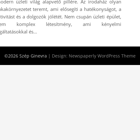
dern üzleti világ alapvető pillére. Az irodaház olyan
akörnyezetet teremt, ami elősegíti a hatékonyságot, a
tivitást és a dolgozók jólétét. Nem csupán üzleti épület,
nem komplex létesítmény, ami kényelmi
gáltatásokkal és…
©2026 Szép Ginevra
| Design:
Newspaperly WordPress Theme