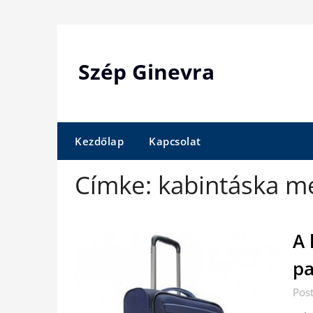
Skip
to
content
Szép Ginevra
Kezdőlap
Kapcsolat
Címke:
kabintáska m
A 
pa
Pos