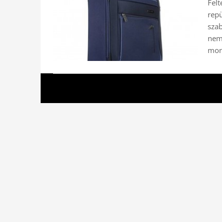
Fel
rep
sza
nem
mon