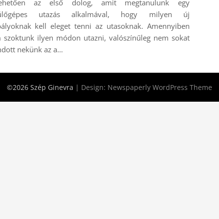
tehetően az első dolog, amit megtanulunk egy
ülőgépes utazás alkalmával, hogy milyen új
bályoknak kell eleget tenni az utasoknak. Amennyiben
 szoktunk ilyen módon utazni, valószínűleg nem sokat
dott nekünk az a…
©2026 Szép Ginevra
| Design:
Newspaperly WordPress Theme