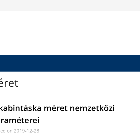
éret
kabintáska méret nemzetközi
raméterei
ted on 2019-12-28