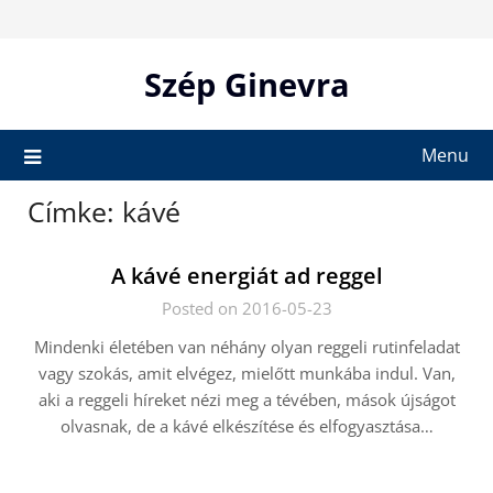
Skip
to
content
Szép Ginevra
Menu
Címke:
kávé
A kávé energiát ad reggel
Posted on 2016-05-23
Mindenki életében van néhány olyan reggeli rutinfeladat
vagy szokás, amit elvégez, mielőtt munkába indul. Van,
aki a reggeli híreket nézi meg a tévében, mások újságot
olvasnak, de a kávé elkészítése és elfogyasztása…