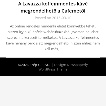
A Lavazza koffeinmentes kávé
megrendelhető a Cafemetől
Posted on 2016-03-10
Az online rendelés mindenki életét könnyebbé teheti,
hiszen így a különféle webáruházakból gyorsan be lehet
szerezni a keresett termékeket. A Lavazza koffeinmentes
kávé néhány perc alatt megrendelhető, hiszen ehhez nem
kell más,…
©2026 Szép Ginevra
| Design:
Newspaperly
WordPress Theme