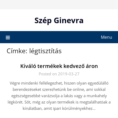
Skip
to
content
Szép Ginevra
Menu
Címke:
légtisztítás
Kiváló termékek kedvező áron
Posted on 2019-03-27
Végre mindenki fellélegezhet, hiszen olyan egyedülálló
berendezéseket szerezhetünk be online, ami sokkal
egészségesebbé varázsolja a lakás vagy a munkahely
légkörét. Sőt, még az olyan termékek is megtalálhatóak a
kínálatban, amit ipari körülményekhez…