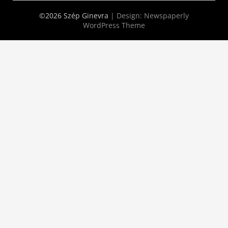
©2026 Szép Ginevra
| Design:
Newspaperly
WordPress Theme