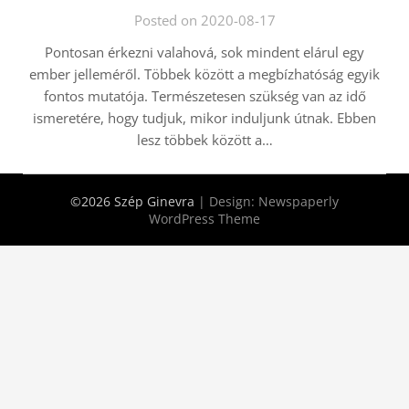
Posted on 2020-08-17
Pontosan érkezni valahová, sok mindent elárul egy
ember jelleméről. Többek között a megbízhatóság egyik
fontos mutatója. Természetesen szükség van az idő
ismeretére, hogy tudjuk, mikor induljunk útnak. Ebben
lesz többek között a…
©2026 Szép Ginevra
| Design:
Newspaperly
WordPress Theme