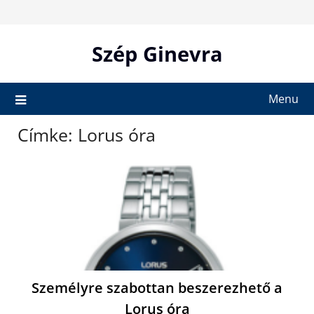
Skip
to
content
Szép Ginevra
Menu
Címke:
Lorus óra
Személyre szabottan beszerezhető a
Lorus óra