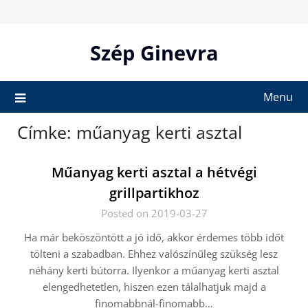
Skip
to
content
Szép Ginevra
Menu
Címke:
műanyag kerti asztal
Műanyag kerti asztal a hétvégi
grillpartikhoz
Posted on 2019-03-27
Ha már beköszöntött a jó idő, akkor érdemes több időt
tölteni a szabadban. Ehhez valószínűleg szükség lesz
néhány kerti bútorra. Ilyenkor a műanyag kerti asztal
elengedhetetlen, hiszen ezen tálalhatjuk majd a
finomabbnál-finomabb…