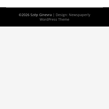
©2026 Szép Ginevra
| Design:
Newspaperly
WordPress Theme